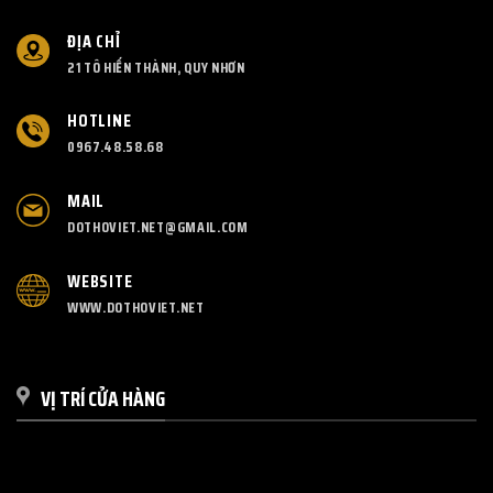
ĐỊA CHỈ
21 TÔ HIẾN THÀNH, QUY NHƠN
HOTLINE
0967.48.58.68
MAIL
DOTHOVIET.NET@GMAIL.COM
WEBSITE
WWW.DOTHOVIET.NET
VỊ TRÍ CỬA HÀNG