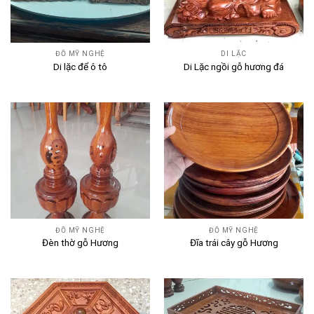
ĐỒ MỸ NGHỆ
DI LẶC
Di lặc để ô tô
Di Lặc ngồi gỗ hương đá
ĐỒ MỸ NGHỆ
ĐỒ MỸ NGHỆ
Đèn thờ gỗ Hương
Đĩa trái cây gỗ Hương