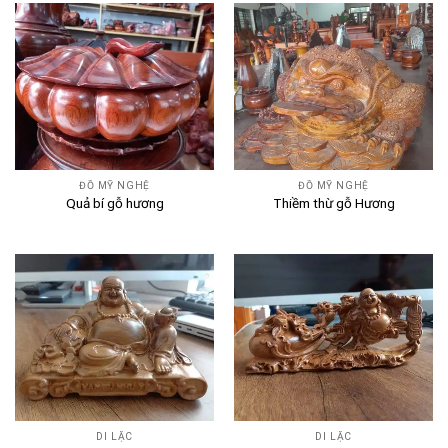
ĐỒ MỸ NGHỆ
ĐỒ MỸ NGHỆ
Quả bí gỗ hương
Thiềm thừ gỗ Hương
DI LẶC
DI LẶC