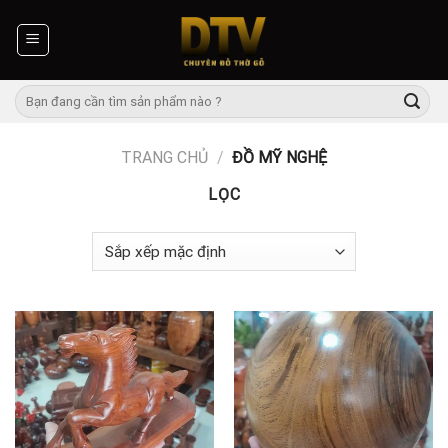
Skip
to
content
Tìm
kiếm:
TRANG CHỦ
/
ĐỒ MỸ NGHỆ
LỌC