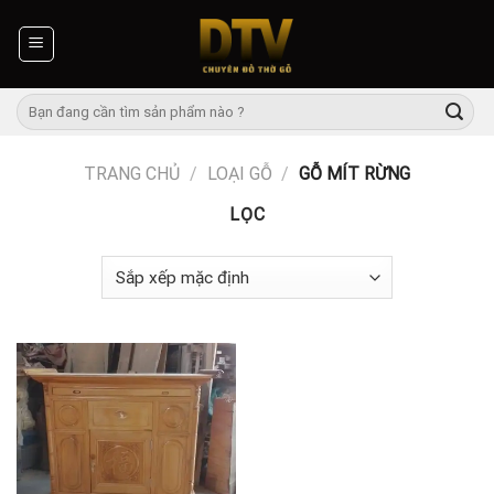
Skip
to
content
Tìm
kiếm:
TRANG CHỦ
/
LOẠI GỖ
/
GỖ MÍT RỪNG
LỌC