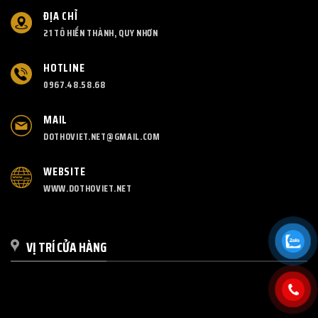
ĐỊA CHỈ
21 TÔ HIẾN THÀNH, QUY NHƠN
HOTLINE
0967.48.58.68
MAIL
DOTHOVIET.NET@GMAIL.COM
WEBSITE
WWW.DOTHOVIET.NET
VỊ TRÍ CỬA HÀNG