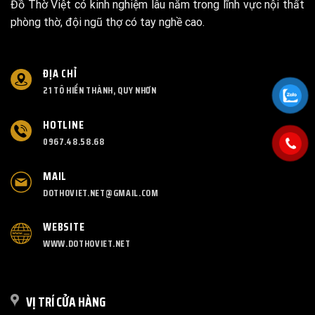
Đồ Thờ Việt có kinh nghiệm lâu năm trong lĩnh vực nội thất
phòng thờ, đội ngũ thợ có tay nghề cao.
ĐỊA CHỈ
21 TÔ HIẾN THÀNH, QUY NHƠN
HOTLINE
0967.48.58.68
MAIL
DOTHOVIET.NET@GMAIL.COM
WEBSITE
WWW.DOTHOVIET.NET
VỊ TRÍ CỬA HÀNG